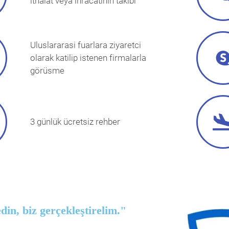
ithalat veya ihracatinin takibi
Uluslararasi fuarlara ziyaretci
olarak katilip istenen firmalarla
görüsme
3 günlük ücretsiz rehber
din, biz gerçekleştirelim."