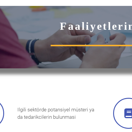
Faaliyetleri
Ilgili sektörde potansiyel müsteri ya
da tedarikcilerin bulunmasi